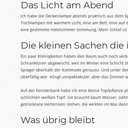
Das Licht am Abend
Ich habe die Deckenlampe abends praktisch aus dem Sp
Tischlampen mit warmem Licht, eine am Bett, eine a
eine gedimmte Hotelzimmer-Stimmung. Mein Schlaf ist sei
Die kleinen Sachen die
Ein paar Kleinigkeiten haben den Raum auch noch verbe
Schranktüren abgewischt, weil im Winter eine Schicht S
Spiegel oberhalb der Kommode genauso. Und unter dem 
überfällig war. Klingt unspektakulär, aber das Zimmer wi
Auf der Fensterbank habe ich eine kleine Topfpflanze p
schlichten weißen Topf. Sie braucht kaum Wasser, sieh
getrocknete Hortensien stehen, die wirkten im Mai dann
Was übrig bleibt