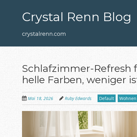
Zum
Hauptinhalt
Crystal Renn Blog
springen
crystalrenn.com
Schlafzimmer-Refresh 
helle Farben, weniger i
Mai 18, 2026
Ruby Edwards
Default
Wohnen