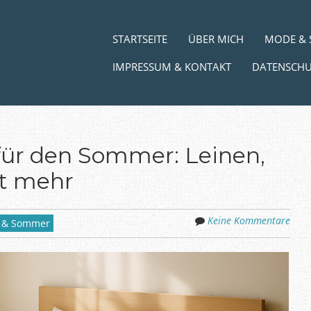
Zum Inhalt springen
MENÜ
STARTSEITE
ÜBER MICH
MODE & 
IMPRESSUM & KONTAKT
DATENSCH
für den Sommer: Leinen,
st mehr
Keine Kommentare
 & Sommer